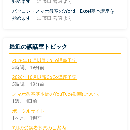
始めます！
に
藤田 善昭
より
パソコン・スマホ教室のWord、Excel基本講座を
始めます！
に
藤田 善昭
より
最近の談話室トピック
2026年10月以降CoCo講座予定
5時間、 19分前
2026年10月以降CoCo講座予定
5時間、 19分前
スマホ教室基本編のYouTube動画について
1週、 4日前
ポータルサイト
1ヶ月、 1週前
7月の受講者募集のご案内！