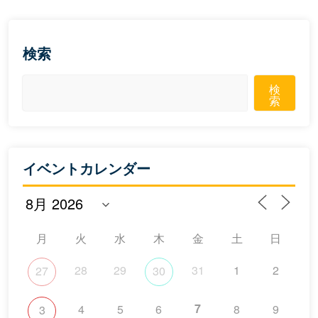
検索
検
索
イベントカレンダー
月
火
水
木
金
土
日
28
29
31
1
2
27
30
7
4
5
6
8
9
3