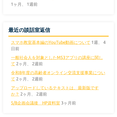
1ヶ月、 1週前
最近の談話室返信
スマホ教室基本編のYouTube動画について
1週、 4
日前
一般社会人を対象としたMS3アプリの講座に関し
て
2ヶ月、 2週前
令和8年度の高齢者オンライン交流支援事業につい
て
2ヶ月、 2週前
アップロードしているテキストは、最新版です
か？
2ヶ月、 2週前
5/8企画会議後 HP資料室
3ヶ月前