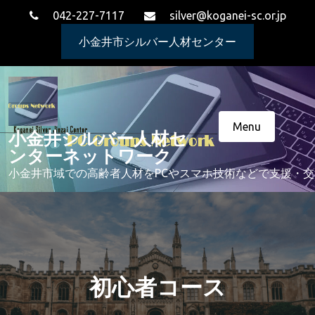
Skip
042-227-7117
silver@koganei-sc.or.jp
to
content
小金井市シルバー人材センター
Menu
小金井シルバー人材セ
ンターネットワーク
小金井市域での高齢者人材をPCやスマホ技術などで支援・
初心者コース