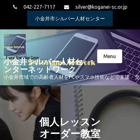
Skip
042-227-7117
silver@koganei-sc.or.jp
to
content
小金井市シルバー人材センター
Menu
小金井シルバー人材セ
ンターネットワーク
小金井市域での高齢者人材をPCやスマホ技術などで支援・
個人レッスン
オーダー教室