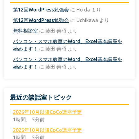
第12回WordPress勉強会
に
Ho da
より
第12回WordPress勉強会
に
Uchikawa
より
無料相談室
に
藤田 善昭
より
パソコン・スマホ教室のWord、Excel基本講座を
始めます！
に
藤田 善昭
より
パソコン・スマホ教室のWord、Excel基本講座を
始めます！
に
藤田 善昭
より
最近の談話室トピック
2026年10月以降CoCo講座予定
1時間、 5分前
2026年10月以降CoCo講座予定
1時間、 5分前