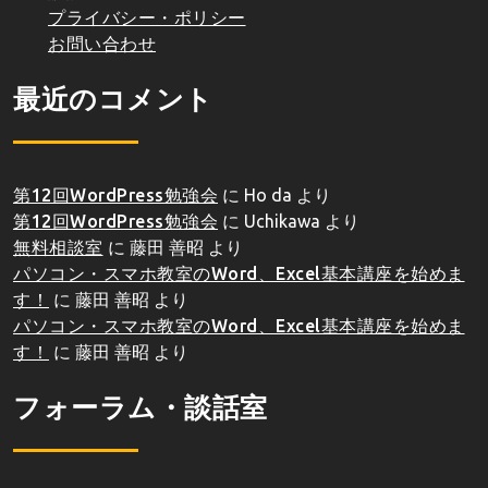
プライバシー・ポリシー
お問い合わせ
最近のコメント
第12回WordPress勉強会
に
Ho da
より
第12回WordPress勉強会
に
Uchikawa
より
無料相談室
に
藤田 善昭
より
パソコン・スマホ教室のWord、Excel基本講座を始めま
す！
に
藤田 善昭
より
パソコン・スマホ教室のWord、Excel基本講座を始めま
す！
に
藤田 善昭
より
フォーラム・談話室