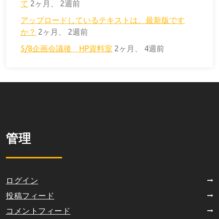
て
2ヶ月、 2週前
アップロードしているテキストは、最新版です
か？
2ヶ月、 2週前
5/8企画会議後 HP資料室
2ヶ月、 4週前
管理
ログイン
投稿フィード
コメントフィード