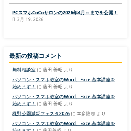
PCスマホCoCoサロンの2026年4月～までを公開！
3月 19, 2026
最新の投稿コメント
無料相談室
に
藤田 善昭
より
パソコン・スマホ教室のWord、Excel基本講座を
始めます！
に
藤田 善昭
より
パソコン・スマホ教室のWord、Excel基本講座を
始めます！
に
藤田 善昭
より
梶野公園減災フェスタ2026
に
本多隆志
より
パソコン・スマホ教室のWord、Excel基本講座を
始めます！
に
藤田善昭
より