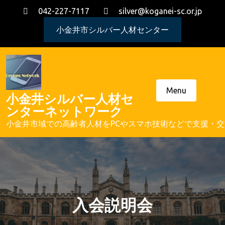
Skip
042-227-7117
silver@koganei-sc.or.jp
to
content
小金井市シルバー人材センター
Menu
小金井シルバー人材セ
ンターネットワーク
小金井市域での高齢者人材をPCやスマホ技術などで支援・
入会説明会