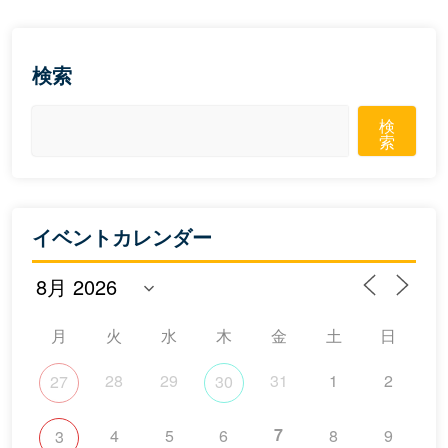
検索
検
索
イベントカレンダー
月
火
水
木
金
土
日
28
29
31
1
2
27
30
7
4
5
6
8
9
3