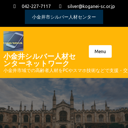
Skip
042-227-7117
silver@koganei-sc.or.jp
to
content
小金井市シルバー人材センター
Menu
小金井シルバー人材セ
ンターネットワーク
小金井市域での高齢者人材をPCやスマホ技術などで支援・