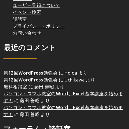
ユーザー登録について
イベント検索
談話室
プライバシー・ポリシー
お問い合わせ
最近のコメント
第12回WordPress勉強会
に
Ho da
より
第12回WordPress勉強会
に
Uchikawa
より
無料相談室
に
藤田 善昭
より
パソコン・スマホ教室のWord、Excel基本講座を始めま
す！
に
藤田 善昭
より
パソコン・スマホ教室のWord、Excel基本講座を始めま
す！
に
藤田 善昭
より