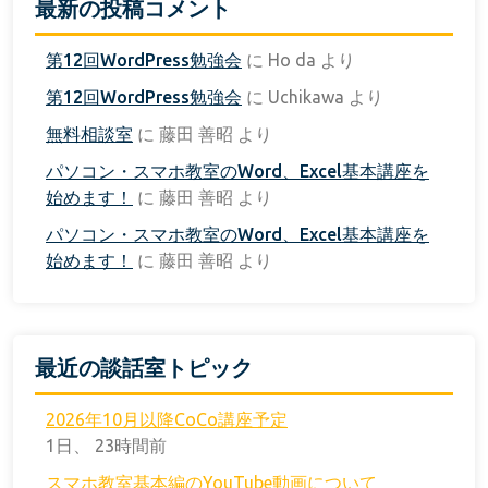
最新の投稿コメント
第12回WordPress勉強会
に
Ho da
より
第12回WordPress勉強会
に
Uchikawa
より
無料相談室
に
藤田 善昭
より
パソコン・スマホ教室のWord、Excel基本講座を
始めます！
に
藤田 善昭
より
パソコン・スマホ教室のWord、Excel基本講座を
始めます！
に
藤田 善昭
より
最近の談話室トピック
2026年10月以降CoCo講座予定
1日、 23時間前
スマホ教室基本編のYouTube動画について