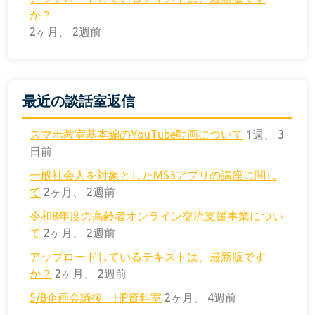
か？
2ヶ月、 2週前
最近の談話室返信
スマホ教室基本編のYouTube動画について
1週、 3
日前
一般社会人を対象としたMS3アプリの講座に関し
て
2ヶ月、 2週前
令和8年度の高齢者オンライン交流支援事業につい
て
2ヶ月、 2週前
アップロードしているテキストは、最新版です
か？
2ヶ月、 2週前
5/8企画会議後 HP資料室
2ヶ月、 4週前