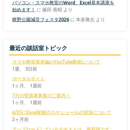
パソコン・スマホ教室のWord、Excel基本講座を
始めます！
に
藤田 善昭
より
梶野公園減災フェスタ2026
に
本多隆志
より
最近の談話室トピック
スマホ教室基本編のYouTube動画について
1週、 3日前
ポータルサイト
1ヶ月、 1週前
7月の受講者募集のご案内！
1ヶ月、 1週前
6/25にExcel初級のスケジュールの追加について
2ヶ月前
アップロードしているテキストは、最新版です