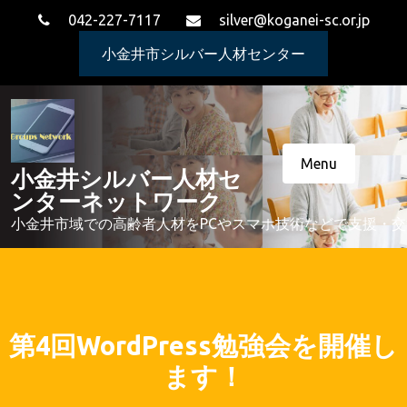
Skip
042-227-7117
silver@koganei-sc.or.jp
to
content
小金井市シルバー人材センター
Menu
小金井シルバー人材セ
ンターネットワーク
小金井市域での高齢者人材をPCやスマホ技術などで支援・
第4回WordPress勉強会を開催し
ます！