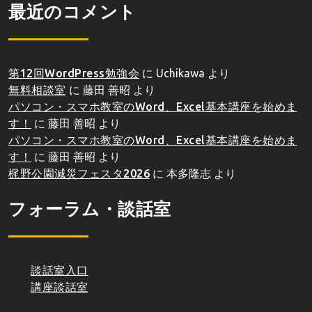
最近のコメント
第12回WordPress勉強会
に
Uchikawa
より
無料相談室
に
藤田 善昭
より
パソコン・スマホ教室のWord、Excel基本講座を始めま
す！
に
藤田 善昭
より
パソコン・スマホ教室のWord、Excel基本講座を始めま
す！
に
藤田 善昭
より
梶野公園減災フェスタ2026
に
本多隆志
より
フォーラム・談話室
談話室入口
講座談話室