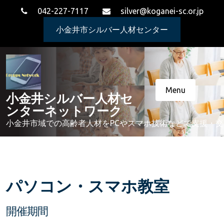
Skip
042-227-7117
silver@koganei-sc.or.jp
to
content
小金井市シルバー人材センター
Menu
小金井シルバー人材セ
ンターネットワーク
小金井市域での高齢者人材をPCやスマホ技術などで支援・
パソコン・スマホ教室
開催期間