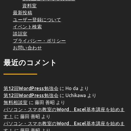
資料室
最新投稿
ユーザー登録について
イベント検索
談話室
プライバシー・ポリシー
お問い合わせ
最近のコメント
第12回WordPress勉強会
に
Ho da
より
第12回WordPress勉強会
に
Uchikawa
より
無料相談室
に
藤田 善昭
より
パソコン・スマホ教室のWord、Excel基本講座を始めま
す！
に
藤田 善昭
より
パソコン・スマホ教室のWord、Excel基本講座を始めま
す！
に
藤田 善昭
より