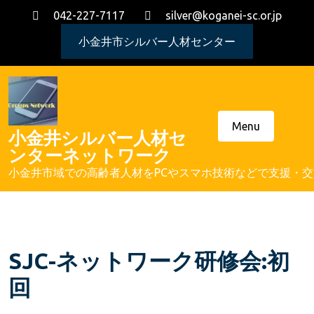
Skip
042-227-7117
silver@koganei-sc.or.jp
to
content
小金井市シルバー人材センター
Menu
小金井シルバー人材セ
ンターネットワーク
小金井市域での高齢者人材をPCやスマホ技術などで支援・
SJC-ネットワーク研修会:初
回