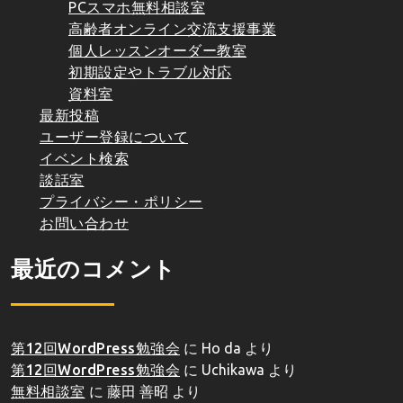
PCスマホ無料相談室
高齢者オンライン交流支援事業
個人レッスンオーダー教室
初期設定やトラブル対応
資料室
最新投稿
ユーザー登録について
イベント検索
談話室
プライバシー・ポリシー
お問い合わせ
最近のコメント
第12回WordPress勉強会
に
Ho da
より
第12回WordPress勉強会
に
Uchikawa
より
無料相談室
に
藤田 善昭
より