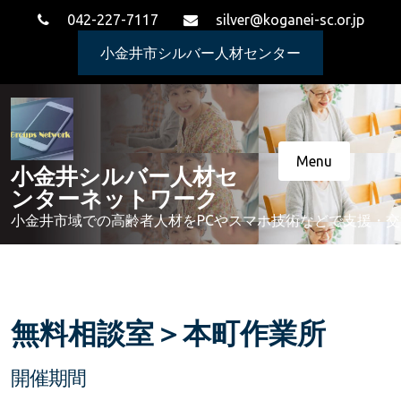
Skip
042-227-7117
silver@koganei-sc.or.jp
to
content
小金井市シルバー人材センター
Menu
小金井シルバー人材セ
ンターネットワーク
小金井市域での高齢者人材をPCやスマホ技術などで支援・
無料相談室＞本町作業所
開催期間