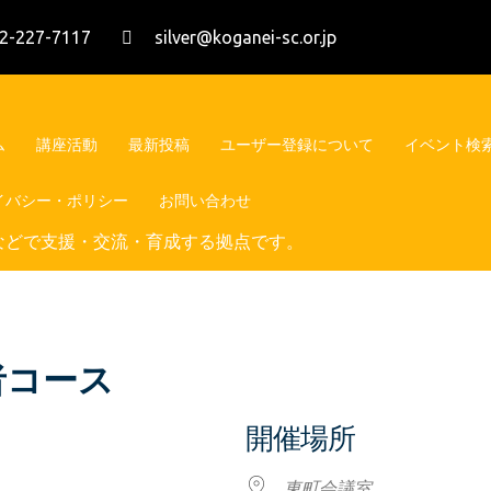
2-227-7117
silver@koganei-sc.or.jp
ム
講座活動
最新投稿
ユーザー登録について
イベント検
イバシー・ポリシー
お問い合わせ
などで支援・交流・育成する拠点です。
者コース
開催場所
東町会議室