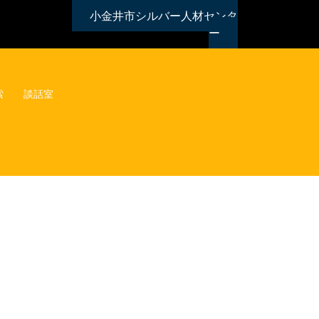
小金井市シルバー人材センタ
ー
索
談話室