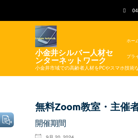
Skip
04
to
content
ホー
小金井シルバー人材セ
プラ
ンターネットワーク
小金井市域での高齢者人材をPCやスマホ技術
無料Zoom教室・主催
開催期間
9月 20, 2024