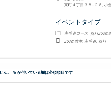
東町４丁目３８−２６, 小金井市
イベントタイプ
dar
iCalendar
Office 365
主催者コース
無料Zoom
Zoom教室
,
主催者
,
無料
せん。
※
が付いている欄は必須項目です