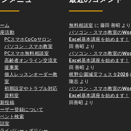
ーム
無料相談室
に
藤田 善昭
より
座活動
パソコン・スマホ教室のWor
PCスマホCoCoサロン
Excel基本講座を始めます！
パソコン・スマホ教室
田 善昭
より
PCスマホ無料相談室
パソコン・スマホ教室のWor
高齢者オンライン交流支
Excel基本講座を始めます！
援事業
田 善昭
より
個人レッスンオーダー教
梶野公園減災フェスタ2026
室
隆志
より
初期設定やトラブル対応
パソコン・スマホ教室のWor
資料室
Excel基本講座を始めます！
新投稿
田善昭
より
ーザー登録について
ベント検索
話室
ライバシー・ポリシー