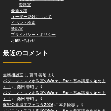
資料室
最新投稿
ユーザー登録について
イベント検索
談話室
プライバシー・ポリシー
お問い合わせ
最近のコメント
無料相談室
に
藤田 善昭
より
パソコン・スマホ教室のWord、Excel基本講座を始めま
す！
に
藤田 善昭
より
パソコン・スマホ教室のWord、Excel基本講座を始めま
す！
に
藤田 善昭
より
梶野公園減災フェスタ2026
に
本多隆志
より
パソコン・スマホ教室のWord、Excel基本講座を始めま