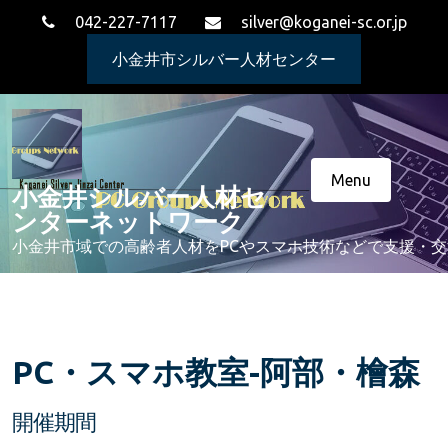
Skip
042-227-7117
silver@koganei-sc.or.jp
to
content
小金井市シルバー人材センター
Menu
小金井シルバー人材セ
ンターネットワーク
小金井市域での高齢者人材をPCやスマホ技術などで支援・
PC・スマホ教室-阿部・檜森
開催期間