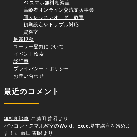
PCスマホ無料相談室
高齢者オンライン交流支援事業
個人レッスンオーダー教室
初期設定やトラブル対応
資料室
最新投稿
ユーザー登録について
イベント検索
談話室
プライバシー・ポリシー
お問い合わせ
最近のコメント
無料相談室
に
藤田 善昭
より
パソコン・スマホ教室のWord、Excel基本講座を始めま
す！
に
藤田 善昭
より