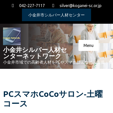
Skip
042-227-7117
silver@koganei-sc.or.jp
to
content
小金井市シルバー人材センター
Menu
小金井シルバー人材セ
ンターネットワーク
小金井市域での高齢者人材をPCやスマホ技術などで支援・
PCスマホCoCoサロン‐土曜
コース