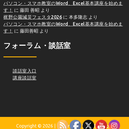
パソコン・スマホ教室のWord、Excel基本講座を始めま
す！
に
藤田 善昭
より
梶野公園減災フェスタ2026
に
本多隆志
より
パソコン・スマホ教室のWord、Excel基本講座を始めま
す！
に
藤田善昭
より
フォーラム・談話室
談話室入口
講座談話室
Copyright © 2026
| Powered by
WordPress.org