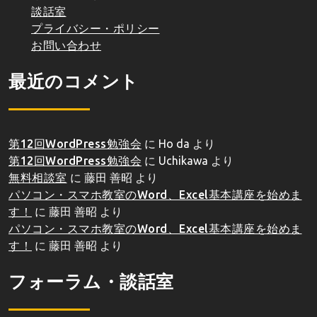
談話室
プライバシー・ポリシー
お問い合わせ
最近のコメント
第12回WordPress勉強会
に
Ho da
より
第12回WordPress勉強会
に
Uchikawa
より
無料相談室
に
藤田 善昭
より
パソコン・スマホ教室のWord、Excel基本講座を始めま
す！
に
藤田 善昭
より
パソコン・スマホ教室のWord、Excel基本講座を始めま
す！
に
藤田 善昭
より
フォーラム・談話室