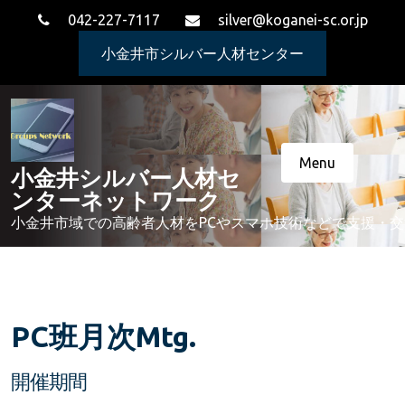
Skip
042-227-7117
silver@koganei-sc.or.jp
to
content
小金井市シルバー人材センター
Menu
小金井シルバー人材セ
ンターネットワーク
小金井市域での高齢者人材をPCやスマホ技術などで支援・
PC班月次Mtg.
開催期間