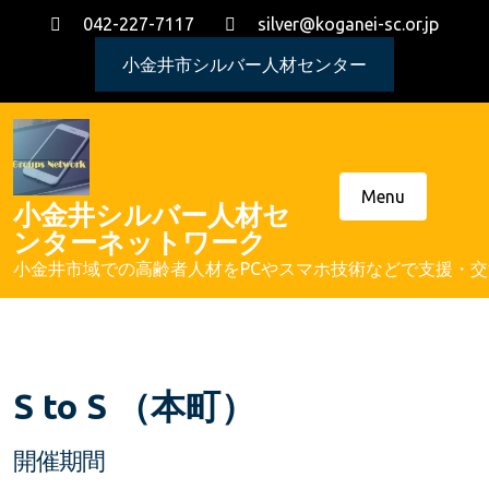
Skip
042-227-7117
silver@koganei-sc.or.jp
to
content
小金井市シルバー人材センター
Menu
小金井シルバー人材セ
ンターネットワーク
小金井市域での高齢者人材をPCやスマホ技術などで支援・
S to S （本町）
開催期間