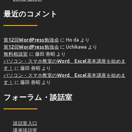
最近のコメント
第12回WordPress勉強会
に
Ho da
より
第12回WordPress勉強会
に
Uchikawa
より
無料相談室
に
藤田 善昭
より
パソコン・スマホ教室のWord、Excel基本講座を始めま
す！
に
藤田 善昭
より
パソコン・スマホ教室のWord、Excel基本講座を始めま
す！
に
藤田 善昭
より
フォーラム・談話室
談話室入口
講座談話室