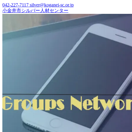
Skip
042-227-7117
silver@koganei-sc.or.jp
to
小金井市シルバー人材センター
content