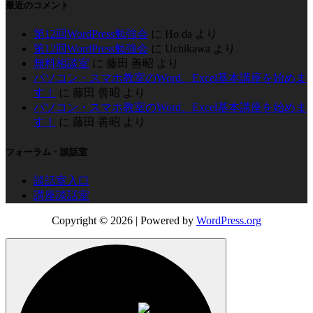
最近のコメント
第12回WordPress勉強会
に
Ho da
より
第12回WordPress勉強会
に
Uchikawa
より
無料相談室
に
藤田 善昭
より
パソコン・スマホ教室のWord、Excel基本講座を始めま
す！
に
藤田 善昭
より
パソコン・スマホ教室のWord、Excel基本講座を始めま
す！
に
藤田 善昭
より
フォーラム・談話室
談話室入口
講座談話室
Copyright © 2026
| Powered by
WordPress.org