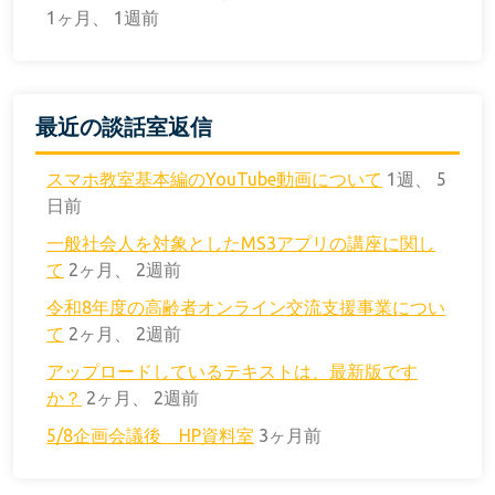
1ヶ月、 1週前
最近の談話室返信
スマホ教室基本編のYouTube動画について
1週、 5
日前
一般社会人を対象としたMS3アプリの講座に関し
て
2ヶ月、 2週前
令和8年度の高齢者オンライン交流支援事業につい
て
2ヶ月、 2週前
アップロードしているテキストは、最新版です
か？
2ヶ月、 2週前
5/8企画会議後 HP資料室
3ヶ月前