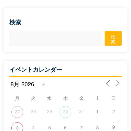
検索
検
索
イベントカレンダー
月
火
水
木
金
土
日
28
29
31
1
2
27
30
9
4
5
6
7
8
3