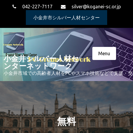
Skip
042-227-7117
silver@koganei-sc.or.jp
to
content
小金井市シルバー人材センター
Menu
小金井シルバー人材セ
ンターネットワーク
小金井市域での高齢者人材をPCやスマホ技術などで支援・
無料