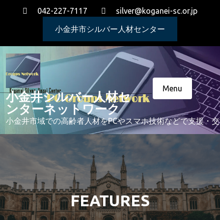
Skip
042-227-7117
silver@koganei-sc.or.jp
to
content
小金井市シルバー人材センター
Menu
小金井シルバー人材セ
ンターネットワーク
小金井市域での高齢者人材をPCやスマホ技術などで支援・
FEATURES