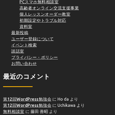
PCスマホ無料相談室
高齢者オンライン交流支援事業
個人レッスンオーダー教室
初期設定やトラブル対応
資料室
最新投稿
ユーザー登録について
イベント検索
談話室
プライバシー・ポリシー
お問い合わせ
最近のコメント
第12回WordPress勉強会
に
Ho da
より
第12回WordPress勉強会
に
Uchikawa
より
無料相談室
に
藤田 善昭
より