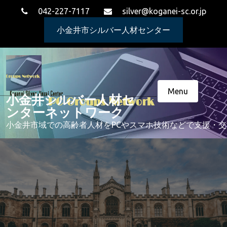
Skip
042-227-7117
silver@koganei-sc.or.jp
to
content
小金井市シルバー人材センター
Menu
小金井シルバー人材セ
ンターネットワーク
小金井市域での高齢者人材をPCやスマホ技術などで支援・