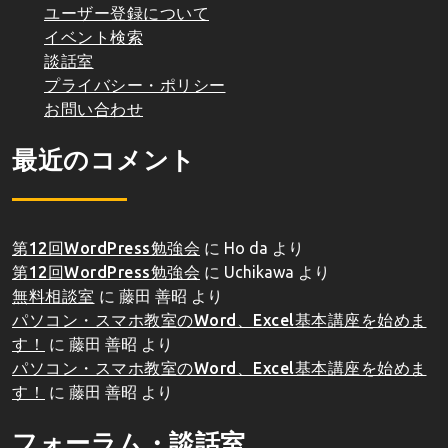
ユーザー登録について
イベント検索
談話室
プライバシー・ポリシー
お問い合わせ
最近のコメント
第12回WordPress勉強会
に
Ho da
より
第12回WordPress勉強会
に
Uchikawa
より
無料相談室
に
藤田 善昭
より
パソコン・スマホ教室のWord、Excel基本講座を始めま
す！
に
藤田 善昭
より
パソコン・スマホ教室のWord、Excel基本講座を始めま
す！
に
藤田 善昭
より
フォーラム・談話室