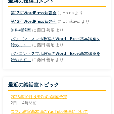
最新の投稿コメント
第12回WordPress勉強会
に
Ho da
より
第12回WordPress勉強会
に
Uchikawa
より
無料相談室
に
藤田 善昭
より
パソコン・スマホ教室のWord、Excel基本講座を
始めます！
に
藤田 善昭
より
パソコン・スマホ教室のWord、Excel基本講座を
始めます！
に
藤田 善昭
より
最近の談話室トピック
2026年10月以降CoCo講座予定
2日、 4時間前
スマホ教室基本編のYouTube動画について