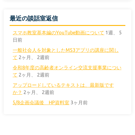
最近の談話室返信
スマホ教室基本編のYouTube動画について
1週、 5
日前
一般社会人を対象としたMS3アプリの講座に関し
て
2ヶ月、 2週前
令和8年度の高齢者オンライン交流支援事業につい
て
2ヶ月、 2週前
アップロードしているテキストは、最新版です
か？
2ヶ月、 2週前
5/8企画会議後 HP資料室
3ヶ月前