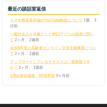
最近の談話室返信
スマホ教室基本編のYouTube動画について
1週、 5
日前
一般社会人を対象としたMS3アプリの講座に関し
て
2ヶ月、 2週前
令和8年度の高齢者オンライン交流支援事業につい
て
2ヶ月、 2週前
アップロードしているテキストは、最新版です
か？
2ヶ月、 3週前
5/8企画会議後 HP資料室
3ヶ月前