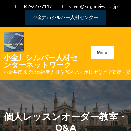
Skip
042-227-7117
silver@koganei-sc.or.jp
to
content
小金井市シルバー人材センター
Menu
小金井シルバー人材セ
ンターネットワーク
小金井市域での高齢者人材をPCやスマホ技術などで支援・
個人レッスンオーダー教室・
Q&A