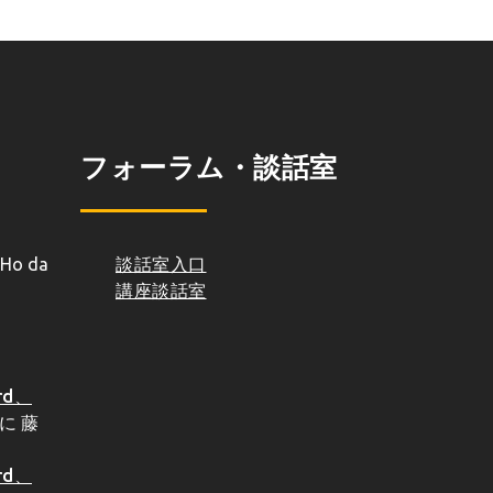
フォーラム・談話室
Ho da
談話室入口
講座談話室
d、
に
藤
d、