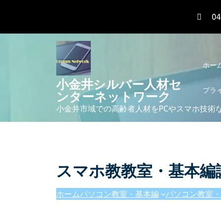
Skip
04
to
content
ホー
小金井シルバー人材セ
プラ
ンターネットワーク
小金井市域での高齢者人材をPCやスマホ技術
スマホ教教室・基本編
ホーム
パソコン教室・基本編
パソコン教室・