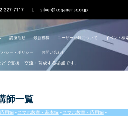
2-227-7117
silver@koganei-sc.or.jp
ム
講座活動
最新投稿
ユーザー登録について
イベント検
イバシー・ポリシー
お問い合わせ
などで支援・交流・育成する拠点です。
講師一覧
応用編
スマホ教室・基本編
スマホ教室・応用編