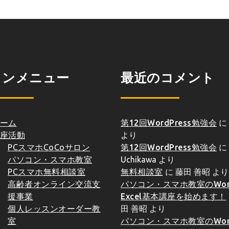
インメニュー
最近のコメント
ーム
第12回WordPress勉強会
に
座活動
より
PCスマホCoCoサロン
第12回WordPress勉強会
に
パソコン・スマホ教室
Uchikawa
より
PCスマホ無料相談室
無料相談室
に
藤田 善昭
より
高齢者オンライン交流支
パソコン・スマホ教室のWor
援事業
Excel基本講座を始めます！
個人レッスンオーダー教
田 善昭
より
室
パソコン・スマホ教室のWor