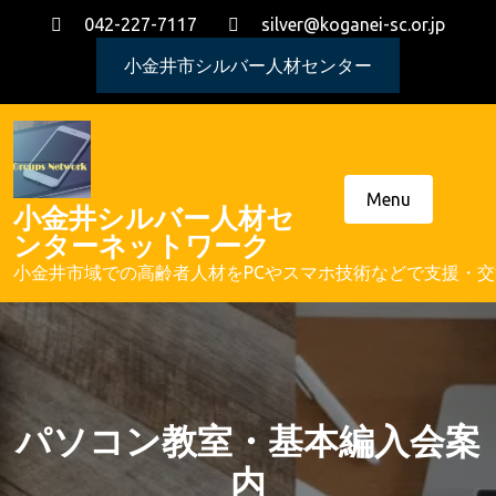
Skip
042-227-7117
silver@koganei-sc.or.jp
to
content
小金井市シルバー人材センター
Menu
小金井シルバー人材セ
ンターネットワーク
小金井市域での高齢者人材をPCやスマホ技術などで支援・
パソコン教室・基本編入会案
内