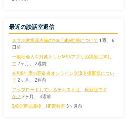
最近の談話室返信
スマホ教室基本編のYouTube動画について
1週、 6
日前
一般社会人を対象としたMS3アプリの講座に関し
て
2ヶ月、 2週前
令和8年度の高齢者オンライン交流支援事業につい
て
2ヶ月、 2週前
アップロードしているテキストは、最新版です
か？
2ヶ月、 3週前
5/8企画会議後 HP資料室
3ヶ月前