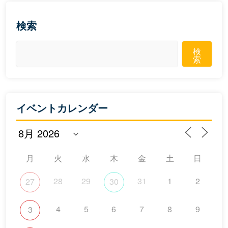
検索
検
索
イベントカレンダー
月
火
水
木
金
土
日
28
29
31
1
2
27
30
4
5
6
7
8
9
3