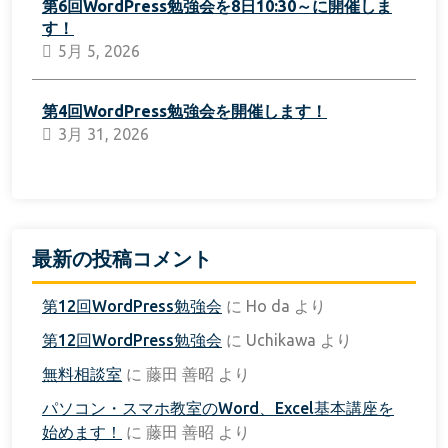
第6回WordPress勉強会を8日10:30～に開催しま
す！
5月 5, 2026
第4回WordPress勉強会を開催します！
3月 31, 2026
最新の投稿コメント
第12回WordPress勉強会
に
Ho da
より
第12回WordPress勉強会
に
Uchikawa
より
無料相談室
に
藤田 善昭
より
パソコン・スマホ教室のWord、Excel基本講座を
始めます！
に
藤田 善昭
より