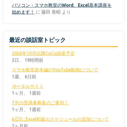
パソコン・スマホ教室のWord、Excel基本講座を
始めます！
に
藤田 善昭
より
最近の談話室トピック
2026年10月以降CoCo講座予定
2日、 19時間前
スマホ教室基本編のYouTube動画について
1週、 6日前
ポータルサイト
1ヶ月、 1週前
7月の受講者募集のご案内！
1ヶ月、 1週前
6/25にExcel初級のスケジュールの追加について
2ヶ月前