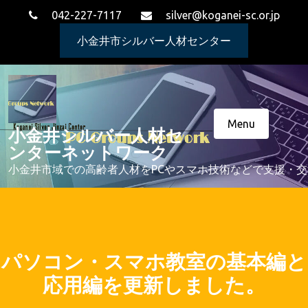
Skip
042-227-7117
silver@koganei-sc.or.jp
to
content
小金井市シルバー人材センター
Menu
小金井シルバー人材セ
ンターネットワーク
小金井市域での高齢者人材をPCやスマホ技術などで支援・
パソコン・スマホ教室の基本編と
応用編を更新しました。