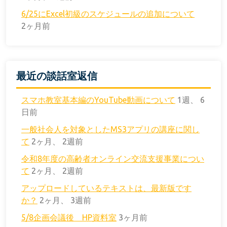
6/25にExcel初級のスケジュールの追加について
2ヶ月前
最近の談話室返信
スマホ教室基本編のYouTube動画について
1週、 6
日前
一般社会人を対象としたMS3アプリの講座に関し
て
2ヶ月、 2週前
令和8年度の高齢者オンライン交流支援事業につい
て
2ヶ月、 2週前
アップロードしているテキストは、最新版です
か？
2ヶ月、 3週前
5/8企画会議後 HP資料室
3ヶ月前