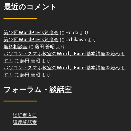
最近のコメント
第12回WordPress勉強会
に
Ho da
より
第12回WordPress勉強会
に
Uchikawa
より
無料相談室
に
藤田 善昭
より
パソコン・スマホ教室のWord、Excel基本講座を始めま
す！
に
藤田 善昭
より
パソコン・スマホ教室のWord、Excel基本講座を始めま
す！
に
藤田 善昭
より
フォーラム・談話室
談話室入口
講座談話室