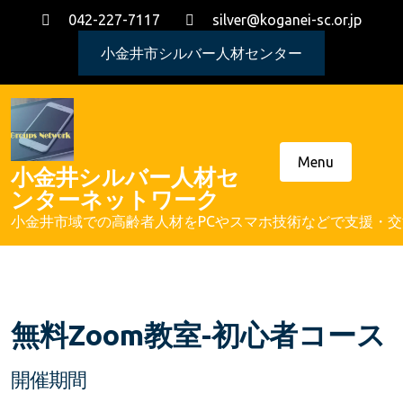
Skip
042-227-7117
silver@koganei-sc.or.jp
to
content
小金井市シルバー人材センター
Menu
小金井シルバー人材セ
ンターネットワーク
小金井市域での高齢者人材をPCやスマホ技術などで支援・
無料Zoom教室-初心者コース
開催期間