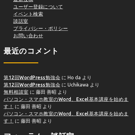
ユーザー登録について
イベント検索
談話室
プライバシー・ポリシー
お問い合わせ
最近のコメント
第12回WordPress勉強会
に
Ho da
より
第12回WordPress勉強会
に
Uchikawa
より
無料相談室
に
藤田 善昭
より
パソコン・スマホ教室のWord、Excel基本講座を始めま
す！
に
藤田 善昭
より
パソコン・スマホ教室のWord、Excel基本講座を始めま
す！
に
藤田 善昭
より