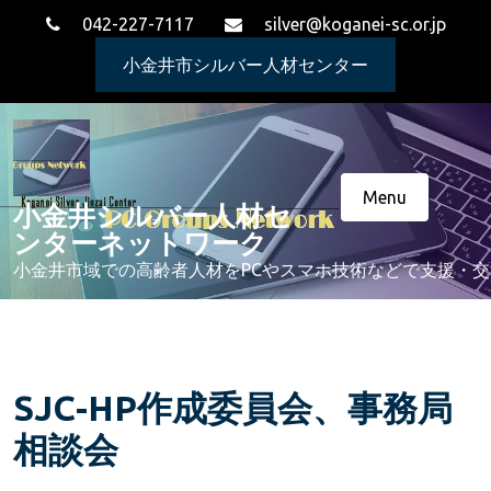
Skip
042-227-7117
silver@koganei-sc.or.jp
to
content
小金井市シルバー人材センター
Menu
小金井シルバー人材セ
ンターネットワーク
小金井市域での高齢者人材をPCやスマホ技術などで支援・
SJC-HP作成委員会、事務局
相談会