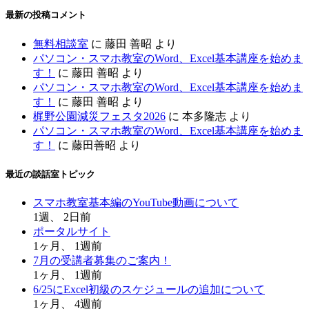
最新の投稿コメント
無料相談室
に
藤田 善昭
より
パソコン・スマホ教室のWord、Excel基本講座を始めま
す！
に
藤田 善昭
より
パソコン・スマホ教室のWord、Excel基本講座を始めま
す！
に
藤田 善昭
より
梶野公園減災フェスタ2026
に
本多隆志
より
パソコン・スマホ教室のWord、Excel基本講座を始めま
す！
に
藤田善昭
より
最近の談話室トピック
スマホ教室基本編のYouTube動画について
1週、 2日前
ポータルサイト
1ヶ月、 1週前
7月の受講者募集のご案内！
1ヶ月、 1週前
6/25にExcel初級のスケジュールの追加について
1ヶ月、 4週前