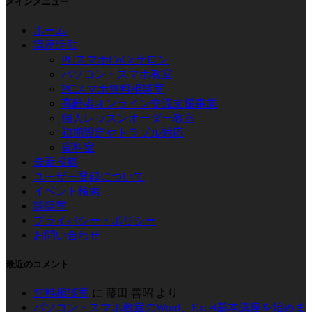
メインメニュー
ホーム
講座活動
PCスマホCoCoサロン
パソコン・スマホ教室
PCスマホ無料相談室
高齢者オンライン交流支援事業
個人レッスンオーダー教室
初期設定やトラブル対応
資料室
最新投稿
ユーザー登録について
イベント検索
談話室
プライバシー・ポリシー
お問い合わせ
最近のコメント
無料相談室
に
藤田 善昭
より
パソコン・スマホ教室のWord、Excel基本講座を始めま