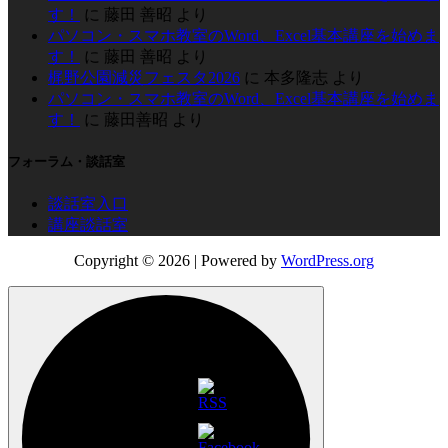
す！
に
藤田 善昭
より
パソコン・スマホ教室のWord、Excel基本講座を始めま
す！
に
藤田 善昭
より
梶野公園減災フェスタ2026
に
本多隆志
より
パソコン・スマホ教室のWord、Excel基本講座を始めま
す！
に
藤田善昭
より
フォーラム・談話室
談話室入口
講座談話室
Copyright © 2026
| Powered by
WordPress.org