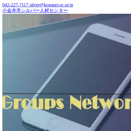
Skip
042-227-7117
silver@koganei-sc.or.jp
to
小金井市シルバー人材センター
content