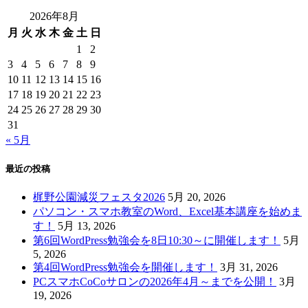
2026年8月
月
火
水
木
金
土
日
1
2
3
4
5
6
7
8
9
10
11
12
13
14
15
16
17
18
19
20
21
22
23
24
25
26
27
28
29
30
31
« 5月
最近の投稿
梶野公園減災フェスタ2026
5月 20, 2026
パソコン・スマホ教室のWord、Excel基本講座を始めま
す！
5月 13, 2026
第6回WordPress勉強会を8日10:30～に開催します！
5月
5, 2026
第4回WordPress勉強会を開催します！
3月 31, 2026
PCスマホCoCoサロンの2026年4月～までを公開！
3月
19, 2026