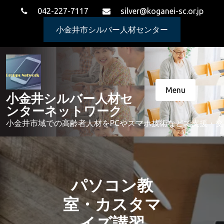
Skip
042-227-7117
silver@koganei-sc.or.jp
to
content
小金井市シルバー人材センター
Menu
小金井シルバー人材セ
ンターネットワーク
小金井市域での高齢者人材をPCやスマホ技術などで支援・
パソコン教
室・カスタマ
イズ講習