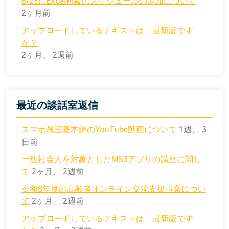
6/25にExcel初級のスケジュールの追加について
2ヶ月前
アップロードしているテキストは、最新版です
か？
2ヶ月、 2週前
最近の談話室返信
スマホ教室基本編のYouTube動画について
1週、 3
日前
一般社会人を対象としたMS3アプリの講座に関し
て
2ヶ月、 2週前
令和8年度の高齢者オンライン交流支援事業につい
て
2ヶ月、 2週前
アップロードしているテキストは、最新版です