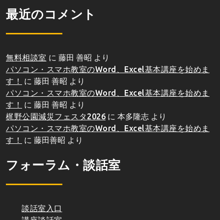
最近のコメント
無料相談室
に
藤田 善昭
より
パソコン・スマホ教室のWord、Excel基本講座を始めま
す！
に
藤田 善昭
より
パソコン・スマホ教室のWord、Excel基本講座を始めま
す！
に
藤田 善昭
より
梶野公園減災フェスタ2026
に
本多隆志
より
パソコン・スマホ教室のWord、Excel基本講座を始めま
す！
に
藤田善昭
より
フォーラム・談話室
談話室入口
講座談話室