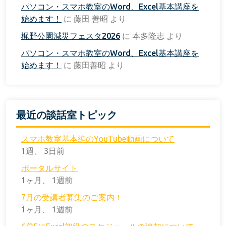
パソコン・スマホ教室のWord、Excel基本講座を
始めます！
に
藤田 善昭
より
梶野公園減災フェスタ2026
に
本多隆志
より
パソコン・スマホ教室のWord、Excel基本講座を
始めます！
に
藤田善昭
より
最近の談話室トピック
スマホ教室基本編のYouTube動画について
1週、 3日前
ポータルサイト
1ヶ月、 1週前
7月の受講者募集のご案内！
1ヶ月、 1週前