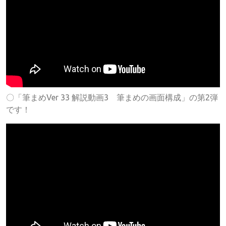
〇「筆まめVer 33 解説動画3 筆まめの画面構成」の第2弾
です！