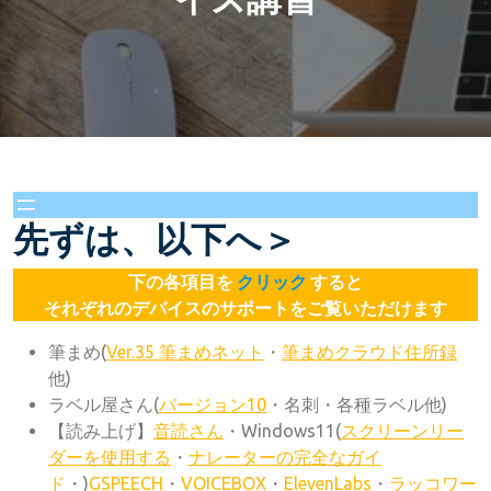
先ずは、以下へ＞
下の各項目を
クリック
すると
それぞれのデバイスのサポートをご覧いただけます
筆まめ(
Ver.35 筆まめネット
・
筆まめクラウド住所録
他)
ラベル屋さん(
バージョン10
・名刺・各種ラベル他)
【読み上げ】
音読さん
・Windows11(
スクリーンリー
ダーを使用する
・
ナレーターの完全なガイ
ド
・)
GSPEECH
・
VOICEBOX
・
ElevenLabs
・
ラッコワー