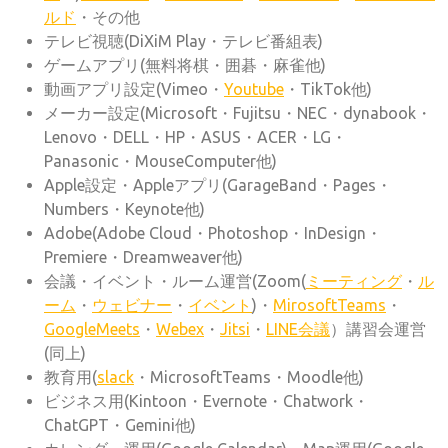
ルド
・その他
テレビ視聴(DiXiM Play・テレビ番組表)
ゲームアプリ(無料将棋・囲碁・麻雀他)
動画アプリ設定(Vimeo・
Youtube
・TikTok他)
メーカー設定(Microsoft・Fujitsu・NEC・dynabook・
Lenovo・DELL・HP・ASUS・ACER・LG・
Panasonic・MouseComputer他)
Apple設定・Appleアプリ(GarageBand・Pages・
Numbers・Keynote他)
Adobe(Adobe Cloud・Photoshop・InDesign・
Premiere・Dreamweaver他)
会議・イベント・ルーム運営(Zoom(
ミーティング
・
ル
ーム
・
ウェビナー
・
イベント
)・
MirosoftTeams
・
GoogleMeets
・
Webex
・
Jitsi
・
LINE会議
）講習会運営
(同上)
教育用(
slack
・MicrosoftTeams・Moodle他)
ビジネス用(Kintoon・Evernote・Chatwork・
ChatGPT・Gemini他)