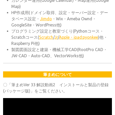
カレンダー運用(Google Calendar)・Map運用(Google
Map)
HP作成用(ドメイン取得、設定・サーバー設定・デー
タベース設定・
Jimdo
・Wix・Ameba Ownd・
GoogleSite・WordPress他)
プログラミング設定と教室づくり(Pythonコース・
Scratchコース(
Scratch
/
Jr
/
Apple・ipad:pyonkee
)他・
Raspberry Pi他)
製図図面設定と建築・機械工学CAD(RootPro CAD・
JW-CAD・Auto-CAD、VectorWorks他)
筆まめについて
〇「筆まめVer 33 解説動画2 インストールと製品の登録
(パッケージ版)」をご覧ください。